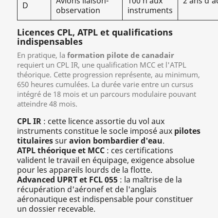
Avions liaison-
100 h aux
2 ans d'ac
D
observation
instruments
Licences CPL, ATPL et qualifications
indispensables
En pratique, la
formation pilote de canadair
requiert un CPL IR, une qualification MCC et l'ATPL
théorique. Cette progression représente, au minimum,
650 heures cumulées. La durée varie entre un cursus
intégré de 18 mois et un parcours modulaire pouvant
atteindre 48 mois.
CPL IR
: cette licence assortie du vol aux
instruments constitue le socle imposé aux
pilotes
titulaires
sur
avion bombardier d'eau
.
ATPL théorique et MCC
: ces certifications
valident le travail en équipage, exigence absolue
pour les appareils lourds de la flotte.
Advanced UPRT et FCL 055
: la maîtrise de la
récupération d'aéronef et de l'anglais
aéronautique est indispensable pour constituer
un dossier recevable.