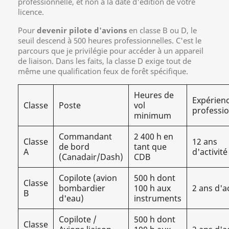
professionnelle, et non à la date d'édition de votre
licence.
Pour
devenir pilote d'avions
en classe B ou D, le
seuil descend à 500 heures professionnelles. C'est le
parcours que je privilégie pour accéder à un appareil
de liaison. Dans les faits, la classe D exige tout de
même une qualification feux de forêt spécifique.
Heures de
Expérien
Classe
Poste
vol
professio
minimum
Commandant
2 400 h en
Classe
12 ans
de bord
tant que
A
d'activité
(Canadair/Dash)
CDB
Copilote (avion
500 h dont
Classe
bombardier
100 h aux
2 ans d'ac
B
d'eau)
instruments
Copilote /
500 h dont
Classe