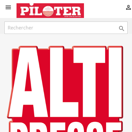


