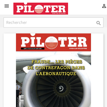


