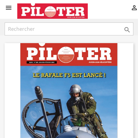


