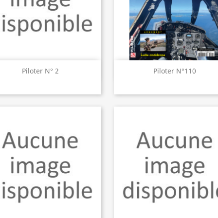
Aperçu rapide
Aperçu rapide


Piloter N° 2
Piloter N°110