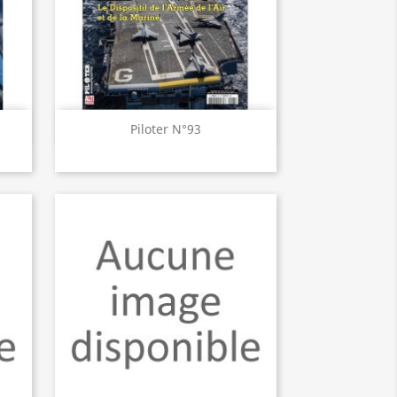
Aperçu rapide

Piloter N°93