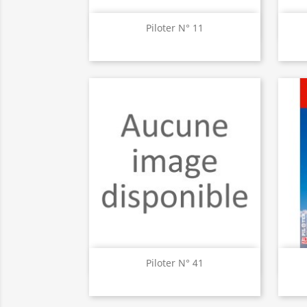
Aperçu rapide

Piloter N° 11
Aperçu rapide

Piloter N° 41