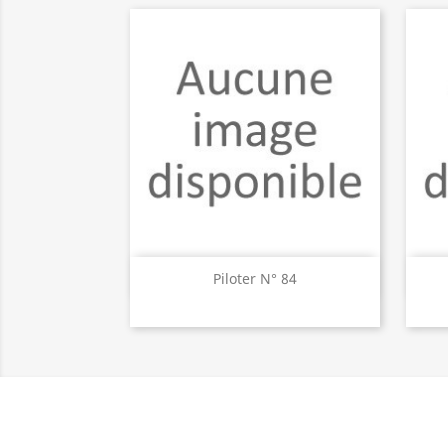
Aperçu rapide

Piloter N° 84