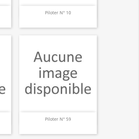
Aperçu rapide

Piloter N° 10
Aperçu rapide

Piloter N° 59