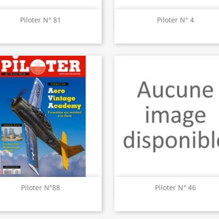
Aperçu rapide
Aperçu rapide


Piloter N° 81
Piloter N° 4
Aperçu rapide
Aperçu rapide


Piloter N°88
Piloter N° 46