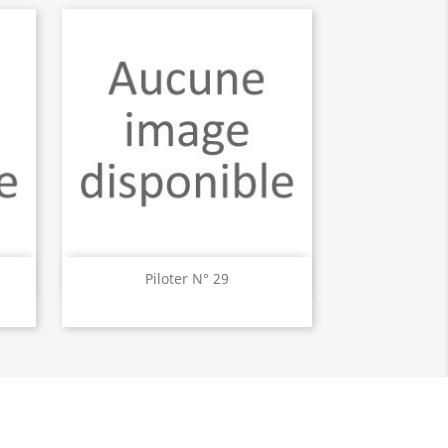
Aperçu rapide

Piloter N° 29