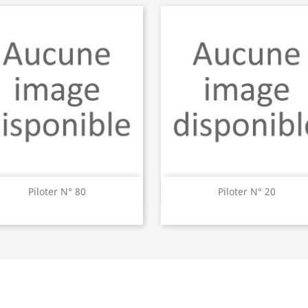
Aperçu rapide
Aperçu rapide


Piloter N° 80
Piloter N° 20