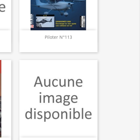
Aperçu rapide

Piloter N°113