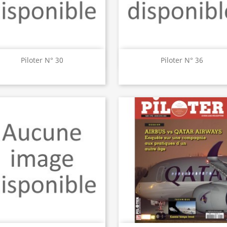
Aperçu rapide
Aperçu rapide


Piloter N° 30
Piloter N° 36