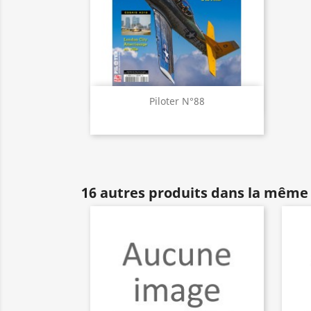
Aperçu rapide

Piloter N°88
16 autres produits dans la même 