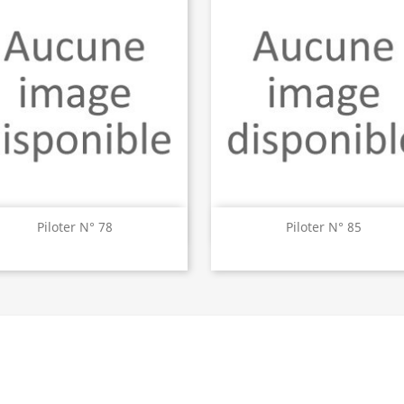
Aperçu rapide
Aperçu rapide


Piloter N° 78
Piloter N° 85