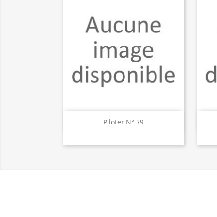
Aperçu rapide

Piloter N° 79