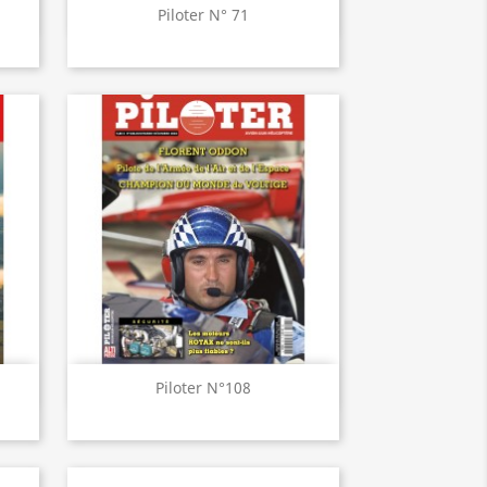
Aperçu rapide

Piloter N° 71
Aperçu rapide

Piloter N°108