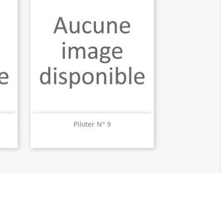
Aperçu rapide

Piloter N° 9