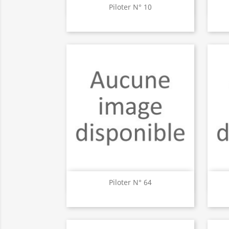
Aperçu rapide

Piloter N° 10
Aperçu rapide

Piloter N° 64