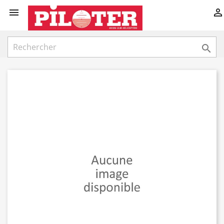


