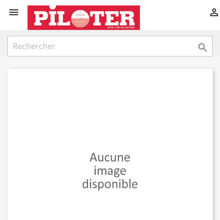


