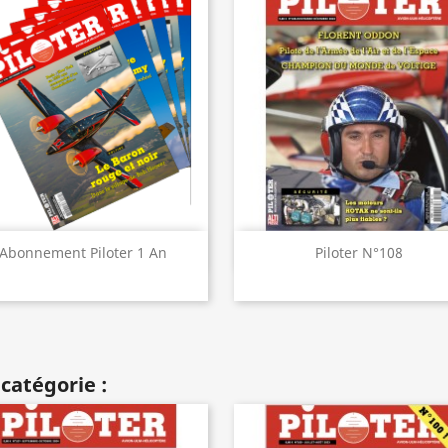
Aperçu rapide
Aperçu rapide


Abonnement Piloter 1 An
Piloter N°108
catégorie :