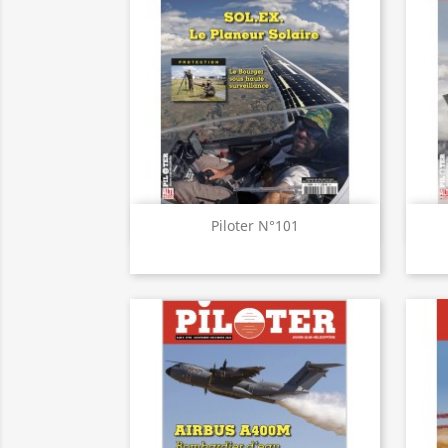
Aperçu rapide

Piloter N°101