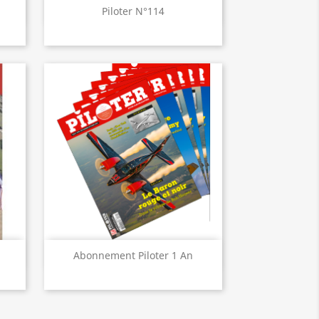
Aperçu rapide

Piloter N°114
Aperçu rapide

Abonnement Piloter 1 An