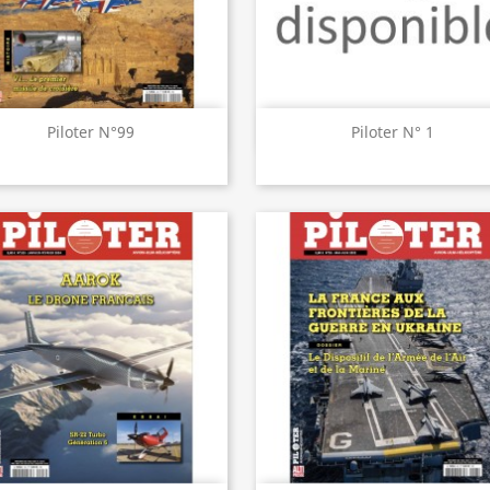
Aperçu rapide
Aperçu rapide


Piloter N°99
Piloter N° 1