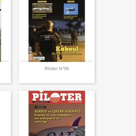
Aperçu rapide

Piloter N°90