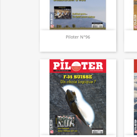
Aperçu rapide

Piloter N°96