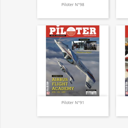
Aperçu rapide

Piloter N°98
Aperçu rapide

Piloter N°91