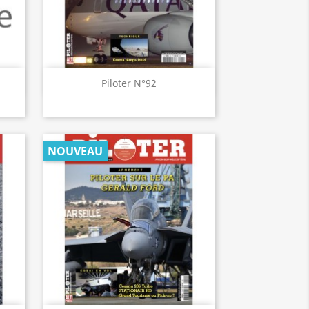
Aperçu rapide

Piloter N°92
NOUVEAU