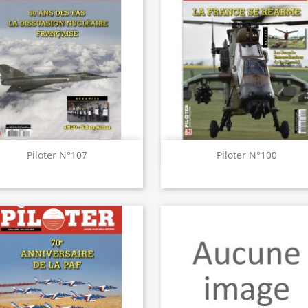
Aperçu rapide
Aperçu rapide


Piloter N°107
Piloter N°100