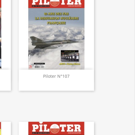
Aperçu rapide

Piloter N°107