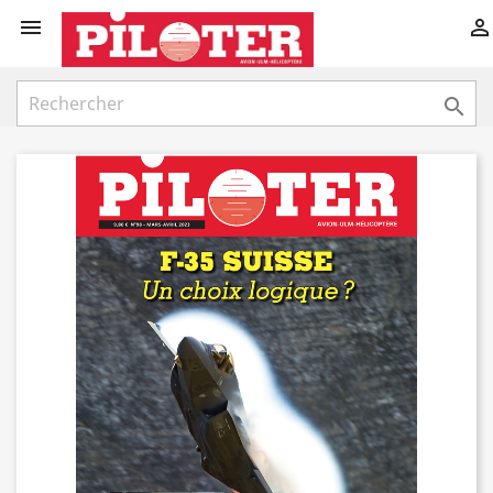


