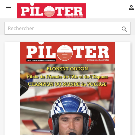


