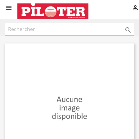


